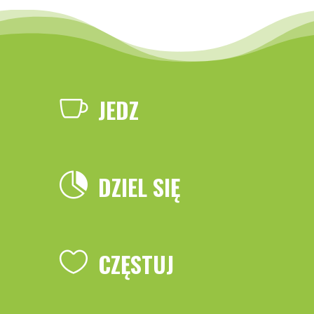

JEDZ

DZIEL SIĘ

CZĘSTUJ