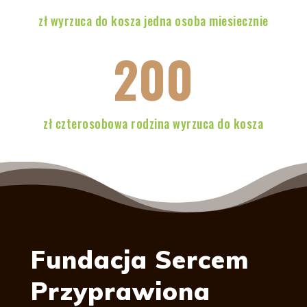
zł wyrzuca do kosza jedna osoba miesiecznie
200
zł czterosobowa rodzina wyrzuca do kosza
Fundacja Sercem
Przyprawiona